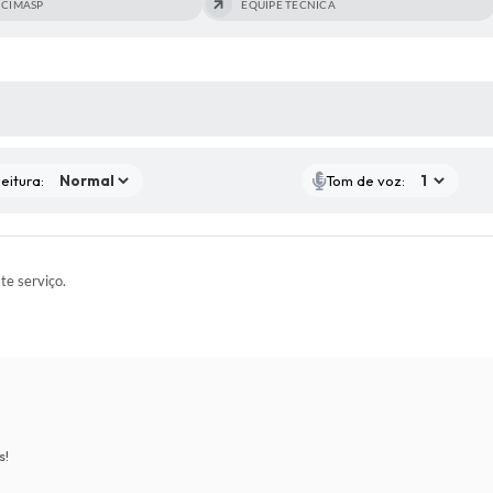
 CIMASP
EQUIPE TÉCNICA
 MÍDIAS
eitura:
Tom de voz:
ste serviço.
s!