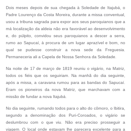
Dois meses depois de sua chegada à Soledade de Itajubá, o
Padre Lourenço da Costa Moreira, durante a missa conventual,
usou a tribuna sagrada para expor aos seus paroquianos que a
má localização da aldeia não era favorável ao desenvolvimento
e, do púlpito, convidou seus paroquianos a descer a serra,
rumo ao Sapucaí, à procura de um lugar aprazível e bom, no
qual se pudesse construir a nova sede da Freguesia.
Permaneceria ali a Capela de Nossa Senhora da Soledade.
Na noite de 17 de março de 1819 reuniu o vigário, na Matriz,
todos os fiéis que os seguiriam. Na manhã do dia seguinte,
após a missa, a caravana rumou para as bandas do Sapucaí.
Eram os pioneiros da nova Matriz, que marchavam com a
missão de fundar a nova Itajubá.
No dia seguinte, rumando todos para o alto do cômoro, o Ibitira,
segundo a denominação dos Puri-Coroados, o vigário se
deslumbrou com o que viu. Não era preciso prosseguir a
viagem. O local onde estavam lhe parecera excelente para a