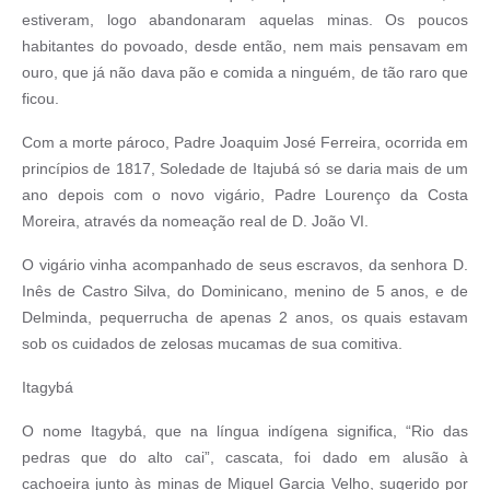
estiveram, logo abandonaram aquelas minas. Os poucos
habitantes do povoado, desde então, nem mais pensavam em
ouro, que já não dava pão e comida a ninguém, de tão raro que
ficou.
Com a morte pároco, Padre Joaquim José Ferreira, ocorrida em
princípios de 1817, Soledade de Itajubá só se daria mais de um
ano depois com o novo vigário, Padre Lourenço da Costa
Moreira, através da nomeação real de D. João VI.
O vigário vinha acompanhado de seus escravos, da senhora D.
Inês de Castro Silva, do Dominicano, menino de 5 anos, e de
Delminda, pequerrucha de apenas 2 anos, os quais estavam
sob os cuidados de zelosas mucamas de sua comitiva.
Itagybá
O nome Itagybá, que na língua indígena significa, “Rio das
pedras que do alto cai”, cascata, foi dado em alusão à
cachoeira junto às minas de Miguel Garcia Velho, sugerido por