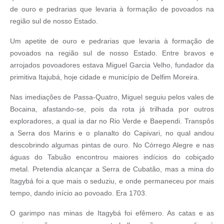
de ouro e pedrarias que levaria à formação de povoados na
região sul de nosso Estado.
Um apetite de ouro e pedrarias que levaria à formação de
povoados na região sul de nosso Estado. Entre bravos e
arrojados povoadores estava Miguel Garcia Velho, fundador da
primitiva Itajubá, hoje cidade e município de Delfim Moreira.
Nas imediações de Passa-Quatro, Miguel seguiu pelos vales de
Bocaina, afastando-se, pois da rota já trilhada por outros
exploradores, a qual ia dar no Rio Verde e Baependi. Transpôs
a Serra dos Marins e o planalto do Capivari, no qual andou
descobrindo algumas pintas de ouro. No Córrego Alegre e nas
águas do Tabuão encontrou maiores indícios do cobiçado
metal. Pretendia alcançar a Serra de Cubatão, mas a mina do
Itagybá foi a que mais o seduziu, e onde permaneceu por mais
tempo, dando início ao povoado. Era 1703.
O garimpo nas minas de Itagybá foi efêmero. As catas e as